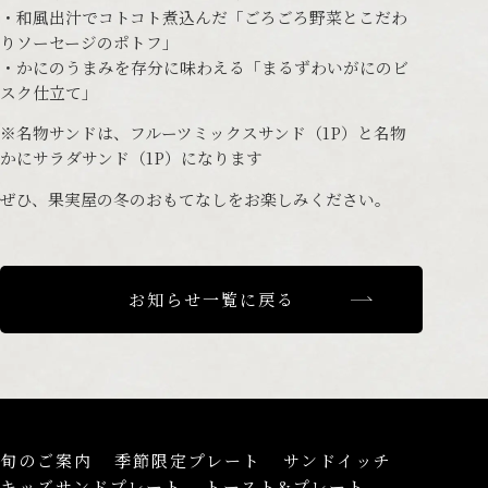
・和風出汁でコトコト煮込んだ「ごろごろ野菜とこだわ
りソーセージのポトフ」
・かにのうまみを存分に味わえる「まるずわいがにのビ
スク仕立て」
※名物サンドは、フルーツミックスサンド（1P）と名物
かにサラダサンド（1P）になります
ぜひ、果実屋の冬のおもてなしをお楽しみください。
お知らせ一覧に戻る
旬のご案内
季節限定プレート
サンドイッチ
キッズサンドプレート
トースト&プレート